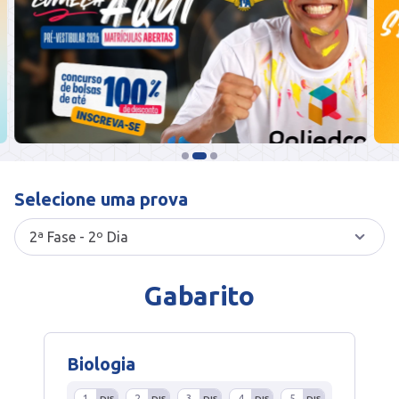
Selecione uma prova
Gabarito
Biologia
1
2
3
4
5
DIS
DIS
DIS
DIS
DIS