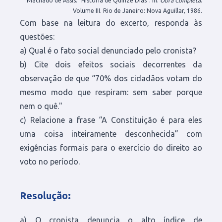
Machado de Assis. “História de Quinze Dias”. In:
Obra Completa
.
Volume III. Rio de Janeiro: Nova Aguillar, 1986.
Com base na leitura do excerto, responda às
questões:
a) Qual é o fato social denunciado pelo cronista?
b) Cite dois efeitos sociais decorrentes da
observação de que “70% dos cidadãos votam do
mesmo modo que respiram: sem saber porque
nem o quê."
c) Relacione a frase “A Constituição é para eles
uma coisa inteiramente desconhecida” com
exigências formais para o exercício do direito ao
voto no período.
Resolução
:
a) O cronista denuncia o alto índice de