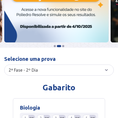
Selecione uma prova
Gabarito
Biologia
1
2
3
4
5
DIS
DIS
DIS
DIS
DIS