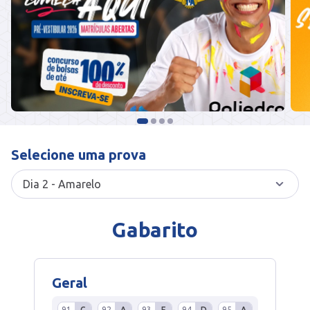
Selecione uma prova
Gabarito
Geral
91
C
92
A
93
E
94
D
95
A