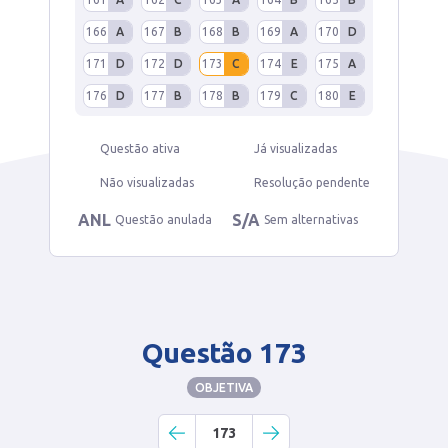
166
A
167
B
168
B
169
A
170
D
171
D
172
D
173
C
174
E
175
A
176
D
177
B
178
B
179
C
180
E
Questão ativa
Já visualizadas
Não visualizadas
Resolução pendente
ANL
S/A
Questão anulada
Sem alternativas
Questão 173
OBJETIVA
173