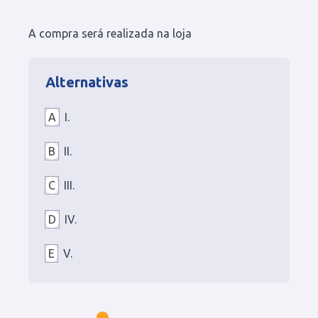
A compra será realizada na loja
Alternativas
A
I.
B
II.
C
III.
D
IV.
E
V.