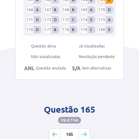
166
A
167
B
168
B
169
A
170
D
171
D
172
D
173
C
174
E
175
A
176
D
177
B
178
B
179
C
180
E
Questão ativa
Já visualizadas
Não visualizadas
Resolução pendente
ANL
S/A
Questão anulada
Sem alternativas
Questão 165
OBJETIVA
165