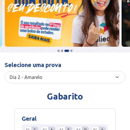
Selecione uma prova
Gabarito
Geral
91
C
92
A
93
E
94
D
95
A