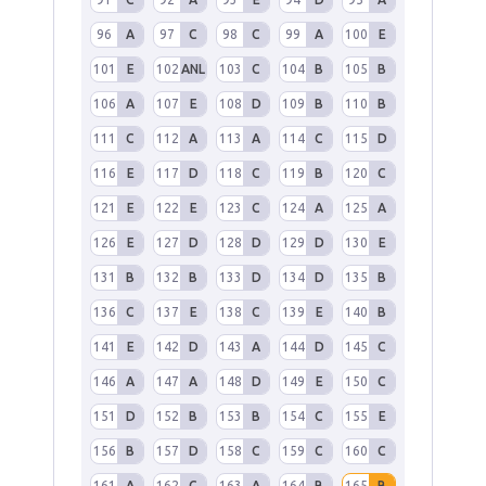
96
A
97
C
98
C
99
A
100
E
101
E
102
ANL
103
C
104
B
105
B
106
A
107
E
108
D
109
B
110
B
111
C
112
A
113
A
114
C
115
D
116
E
117
D
118
C
119
B
120
C
121
E
122
E
123
C
124
A
125
A
126
E
127
D
128
D
129
D
130
E
131
B
132
B
133
D
134
D
135
B
136
C
137
E
138
C
139
E
140
B
141
E
142
D
143
A
144
D
145
C
146
A
147
A
148
D
149
E
150
C
151
D
152
B
153
B
154
C
155
E
156
B
157
D
158
C
159
C
160
C
161
A
162
C
163
A
164
B
165
B