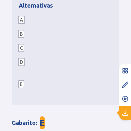
Alternativas
A
7
!
4
!
6
!
4
!
B
7
!
3
!
×
4
!
6
!
2
!
×
4
!
C
7
!
3
!
×
4
!
6
!
2
!
×
4
!
5
!
1
!
×
4
!
D
7
!
3
!
×
4
!
+
6
!
2
!
×
4
!
7
!
4
!
×
3
!
+
6
!
1
!
×
5
!
7
!
5
!
×
2
!
+
6
!
0
!
×
6
!
E
7
!
3
!
×
4
!
×
6
!
2
!
×
4
!
7
!
4
!
×
3
!
×
6
!
1
!
×
5
!
7
!
5
!
×
2
!
×
6
!
0
!
×
6
!
E
Gabarito
: