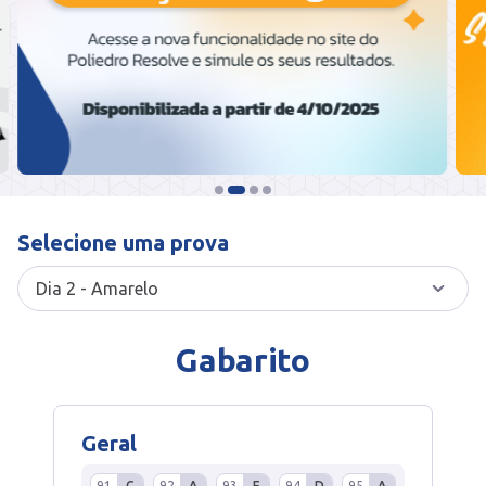
Selecione uma prova
Gabarito
Geral
91
C
92
A
93
E
94
D
95
A