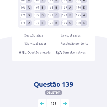
166
A
167
B
168
B
169
A
170
D
171
D
172
D
173
C
174
E
175
A
176
D
177
B
178
B
179
C
180
E
Questão ativa
Já visualizadas
Não visualizadas
Resolução pendente
ANL
S/A
Questão anulada
Sem alternativas
Questão 139
OBJETIVA
139