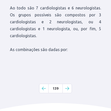
Ao todo são 7 cardiologistas e 6 neurologistas.
Os grupos possíveis são compostos por 3
cardiologistas e 2 neurologistas, ou 4
cardiologistas e 1 neurologista, ou, por fim, 5
cardiologistas.
As combinações são dadas por:
7
,
3
6
,
2
7
,
4
6
,
1
7
,
5
6
,
0
7
!
3
!
·
4
!
·
6
!
4
!
·
2
!
7
!
4
!
·
3
!
·
6
!
5
!
·
1
!
7
!
5
!
·
2
!
·
6
!
0
!
·
6
!
139