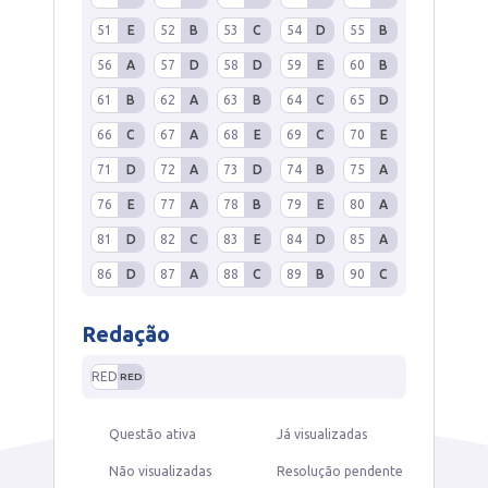
51
E
52
B
53
C
54
D
55
B
56
A
57
D
58
D
59
E
60
B
61
B
62
A
63
B
64
C
65
D
66
C
67
A
68
E
69
C
70
E
71
D
72
A
73
D
74
B
75
A
76
E
77
A
78
B
79
E
80
A
81
D
82
C
83
E
84
D
85
A
86
D
87
A
88
C
89
B
90
C
Redação
RED
RED
Questão ativa
Já visualizadas
Não visualizadas
Resolução pendente