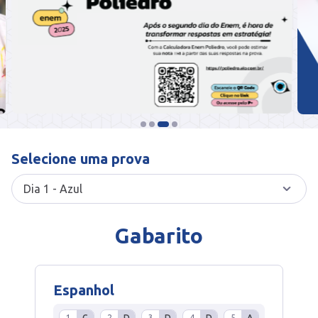
Selecione uma prova
Gabarito
Espanhol
1
C
2
D
3
D
4
D
5
A