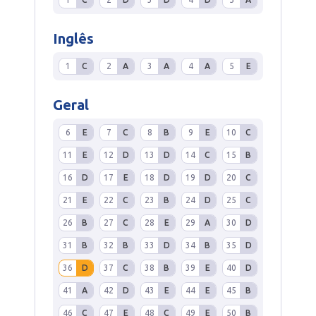
Inglês
1
C
2
A
3
A
4
A
5
E
Geral
6
E
7
C
8
B
9
E
10
C
11
E
12
D
13
D
14
C
15
B
16
D
17
E
18
D
19
D
20
C
21
E
22
C
23
B
24
D
25
C
26
B
27
C
28
E
29
A
30
D
31
B
32
B
33
D
34
B
35
D
36
D
37
C
38
B
39
E
40
D
41
A
42
D
43
E
44
E
45
B
46
C
47
E
48
C
49
E
50
B