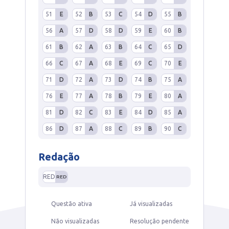
51
E
52
B
53
C
54
D
55
B
56
A
57
D
58
D
59
E
60
B
61
B
62
A
63
B
64
C
65
D
66
C
67
A
68
E
69
C
70
E
71
D
72
A
73
D
74
B
75
A
76
E
77
A
78
B
79
E
80
A
81
D
82
C
83
E
84
D
85
A
86
D
87
A
88
C
89
B
90
C
Redação
RED
RED
Questão ativa
Já visualizadas
Não visualizadas
Resolução pendente