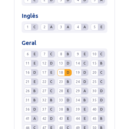
Inglês
1
C
2
A
3
A
4
A
5
E
Geral
6
E
7
C
8
B
9
E
10
C
11
E
12
D
13
D
14
C
15
B
16
D
17
E
18
D
19
D
20
C
21
E
22
C
23
B
24
D
25
C
26
B
27
C
28
E
29
A
30
D
31
B
32
B
33
D
34
B
35
D
36
D
37
C
38
B
39
E
40
D
41
A
42
D
43
E
44
E
45
B
46
C
47
E
48
C
49
E
50
B