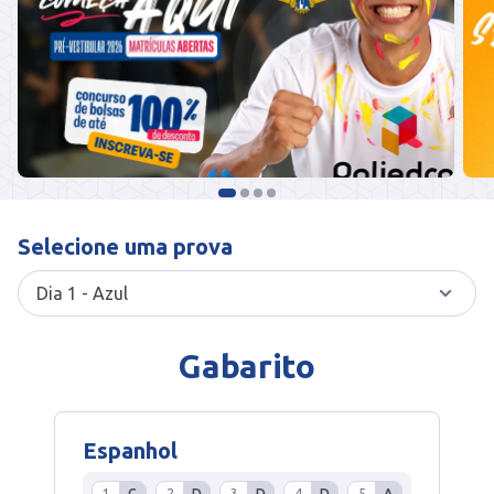
Selecione uma prova
Gabarito
Espanhol
1
C
2
D
3
D
4
D
5
A