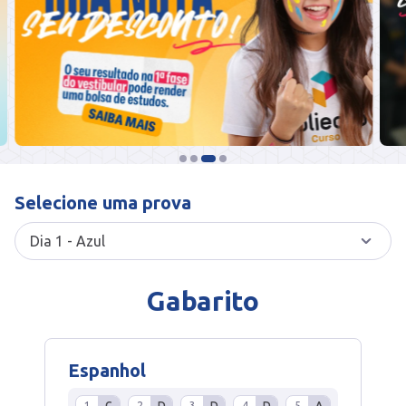
Selecione uma prova
Gabarito
Espanhol
1
C
2
D
3
D
4
D
5
A