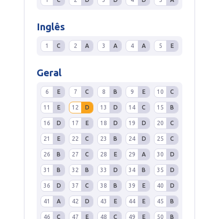
Inglês
1
C
2
A
3
A
4
A
5
E
Geral
6
E
7
C
8
B
9
E
10
C
11
E
12
D
13
D
14
C
15
B
16
D
17
E
18
D
19
D
20
C
21
E
22
C
23
B
24
D
25
C
26
B
27
C
28
E
29
A
30
D
31
B
32
B
33
D
34
B
35
D
36
D
37
C
38
B
39
E
40
D
41
A
42
D
43
E
44
E
45
B
46
C
47
E
48
C
49
E
50
B