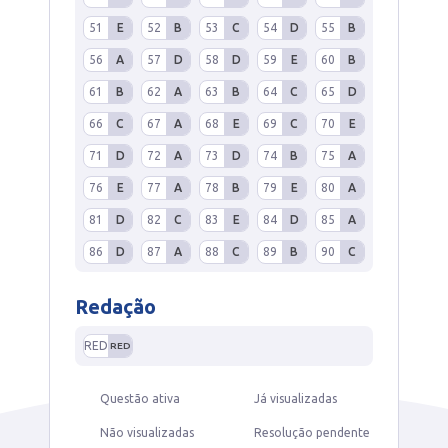
51
E
52
B
53
C
54
D
55
B
56
A
57
D
58
D
59
E
60
B
61
B
62
A
63
B
64
C
65
D
66
C
67
A
68
E
69
C
70
E
71
D
72
A
73
D
74
B
75
A
76
E
77
A
78
B
79
E
80
A
81
D
82
C
83
E
84
D
85
A
86
D
87
A
88
C
89
B
90
C
Redação
RED
RED
Questão ativa
Já visualizadas
Não visualizadas
Resolução pendente