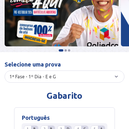
Selecione uma prova
Gabarito
Português
1
B
2
B
3
D
4
C
5
A