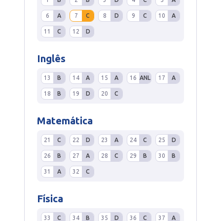
6
A
7
C
8
D
9
C
10
A
11
C
12
D
Inglês
13
B
14
A
15
A
16
ANL
17
A
18
B
19
D
20
C
Matemática
21
C
22
D
23
A
24
C
25
D
26
B
27
A
28
C
29
B
30
B
31
A
32
C
Física
33
C
34
B
35
D
36
C
37
A