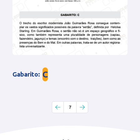
C
Gabarito
:
7