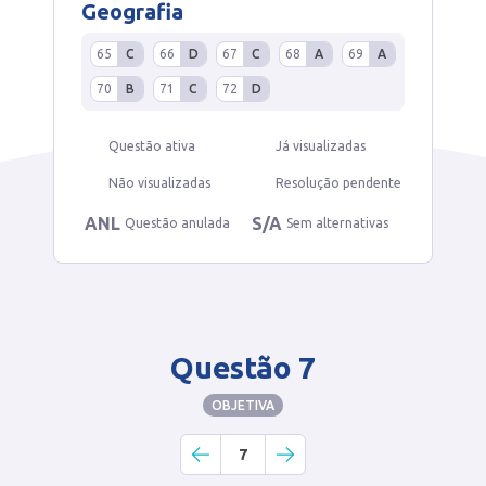
Geografia
65
C
66
D
67
C
68
A
69
A
70
B
71
C
72
D
Questão ativa
Já visualizadas
Não visualizadas
Resolução pendente
ANL
S/A
Questão anulada
Sem alternativas
Questão 7
OBJETIVA
7