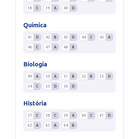
38
C
39
A
40
D
Química
41
D
42
B
43
D
44
C
45
A
46
C
47
A
48
B
Biologia
49
A
50
A
51
B
52
B
53
D
54
C
55
D
56
D
História
57
C
58
C
59
A
60
C
61
D
62
A
63
A
64
B