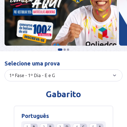
Selecione uma prova
Gabarito
Português
1
B
2
B
3
D
4
C
5
A