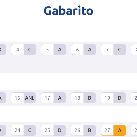
Gabarito
D
4
C
5
A
6
A
7
C
A
16
ANL
17
A
18
B
19
D
A
24
C
25
D
26
B
27
A