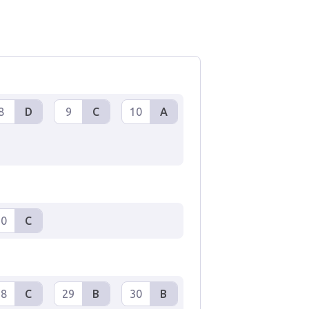
8
D
9
C
10
A
20
C
28
C
29
B
30
B