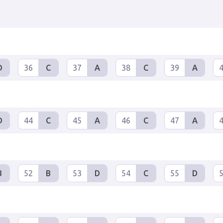
D
36
C
37
A
38
C
39
A
D
44
C
45
A
46
C
47
A
B
52
B
53
D
54
C
55
D