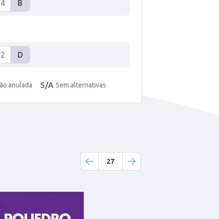
64
B
72
D
S/A
ão anulada
Sem alternativas
27
Gabarito
Questão