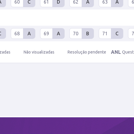
A
60
C
61
D
62
A
63
A
C
68
A
69
A
70
B
71
C
ANL
izadas
Não visualizadas
Resolução pendente
Quest