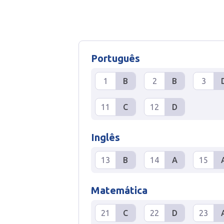
Português
1
B
2
B
3
11
C
12
D
Inglês
13
B
14
A
15
Matemática
21
C
22
D
23