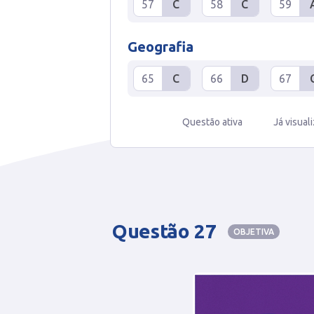
57
C
58
C
59
Geografia
65
C
66
D
67
Questão ativa
Já visual
Questão 27
OBJETIVA