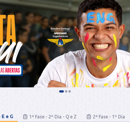
- E e G
1ª Fase - 2º Dia - Q e Z
2ª Fase - 1º Dia