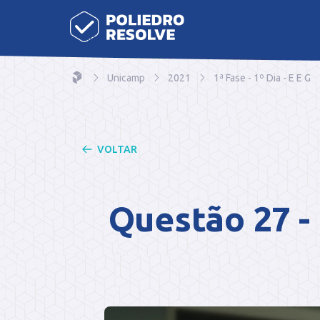
Unicamp
2021
1ª Fase - 1º Dia - E E G
VOLTAR
Questão 27 - 