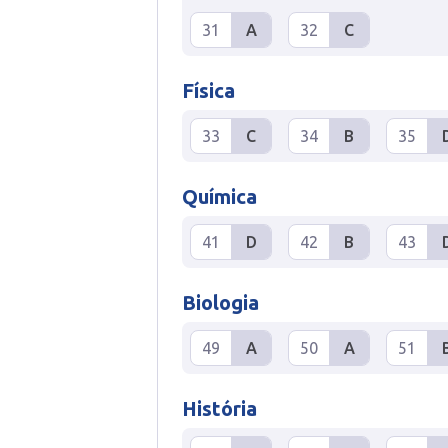
31
A
32
C
Física
33
C
34
B
35
Química
41
D
42
B
43
Biologia
49
A
50
A
51
História