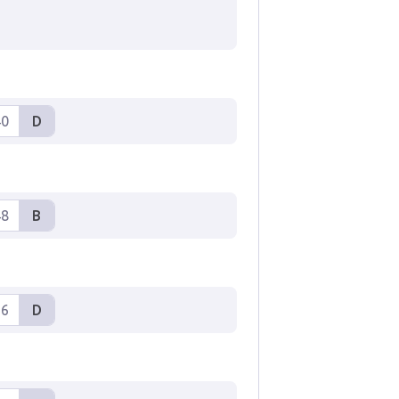
40
D
48
B
56
D