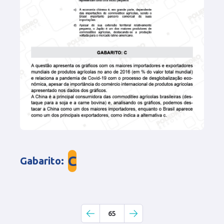
C
Gabarito
:
65