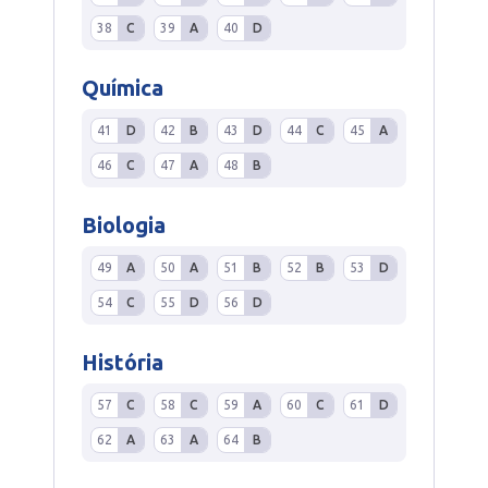
38
C
39
A
40
D
Química
41
D
42
B
43
D
44
C
45
A
46
C
47
A
48
B
Biologia
49
A
50
A
51
B
52
B
53
D
54
C
55
D
56
D
História
57
C
58
C
59
A
60
C
61
D
62
A
63
A
64
B