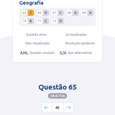
Geografia
65
C
66
D
67
C
68
A
69
A
70
B
71
C
72
D
Questão ativa
Já visualizadas
Não visualizadas
Resolução pendente
ANL
S/A
Questão anulada
Sem alternativas
Questão 65
OBJETIVA
65