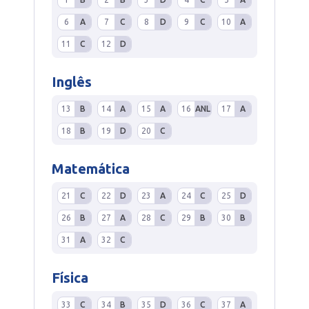
6
A
7
C
8
D
9
C
10
A
11
C
12
D
Inglês
13
B
14
A
15
A
16
ANL
17
A
18
B
19
D
20
C
Matemática
21
C
22
D
23
A
24
C
25
D
26
B
27
A
28
C
29
B
30
B
31
A
32
C
Física
33
C
34
B
35
D
36
C
37
A