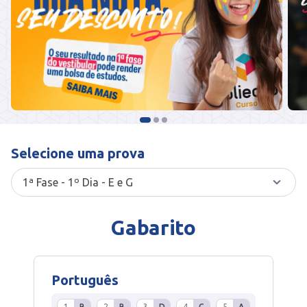
Selecione uma prova
Gabarito
Português
1
B
2
B
3
D
4
C
5
A