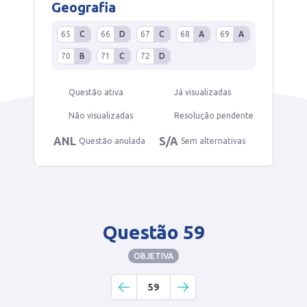
Geografia
65
C
66
D
67
C
68
A
69
A
70
B
71
C
72
D
Questão ativa
Já visualizadas
Não visualizadas
Resolução pendente
ANL
S/A
Questão anulada
Sem alternativas
Questão 59
OBJETIVA
59