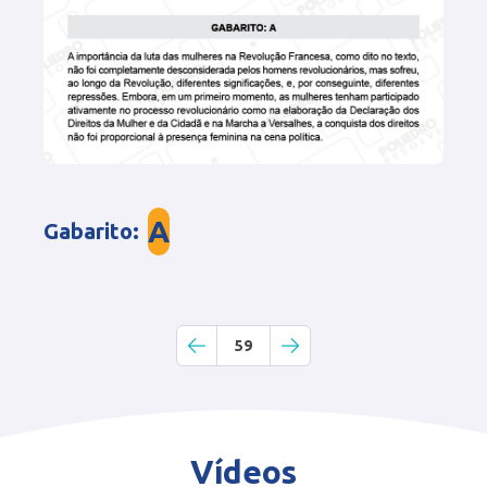
A
Gabarito
:
59
Vídeos