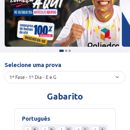
Selecione uma prova
Gabarito
Português
1
B
2
B
3
D
4
C
5
A