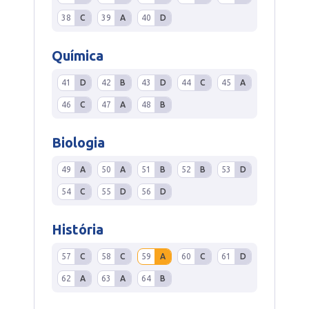
38
C
39
A
40
D
Química
41
D
42
B
43
D
44
C
45
A
46
C
47
A
48
B
Biologia
49
A
50
A
51
B
52
B
53
D
54
C
55
D
56
D
História
57
C
58
C
59
A
60
C
61
D
62
A
63
A
64
B