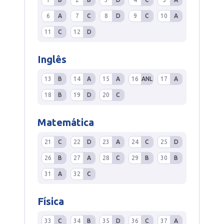
6
A
7
C
8
D
9
C
10
A
11
C
12
D
Inglês
13
B
14
A
15
A
16
ANL
17
A
18
B
19
D
20
C
Matemática
21
C
22
D
23
A
24
C
25
D
26
B
27
A
28
C
29
B
30
B
31
A
32
C
Física
33
C
34
B
35
D
36
C
37
A