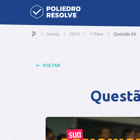
Unesp
2024
1ª Fase
Questão 66 -
VOLTAR
Questã