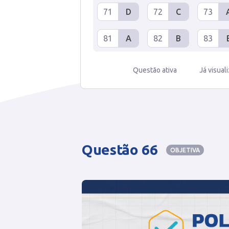
71
D
72
C
73
81
A
82
B
83
Questão ativa
Já visual
Questão 66
OBJETIVA