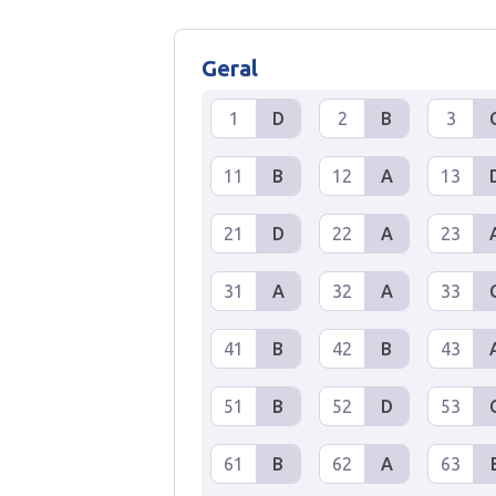
Geral
1
D
2
B
3
11
B
12
A
13
21
D
22
A
23
31
A
32
A
33
41
B
42
B
43
51
B
52
D
53
61
B
62
A
63