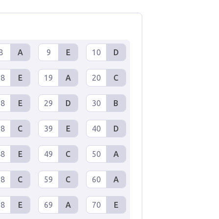
8
A
9
E
10
D
18
E
19
A
20
C
28
E
29
D
30
B
38
C
39
E
40
D
48
E
49
C
50
A
58
C
59
C
60
A
68
E
69
A
70
E