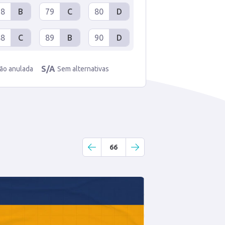
78
B
79
C
80
D
88
C
89
B
90
D
S/A
ão anulada
Sem alternativas
66