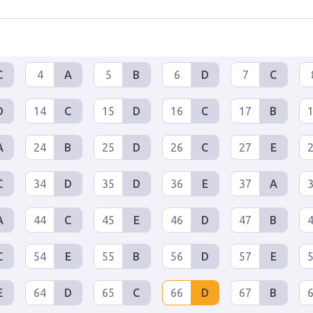
C
4
A
5
B
6
D
7
C
D
14
C
15
D
16
C
17
B
A
24
B
25
D
26
C
27
E
C
34
D
35
D
36
E
37
A
A
44
C
45
E
46
D
47
B
C
54
E
55
B
56
D
57
E
E
64
D
65
C
66
D
67
B