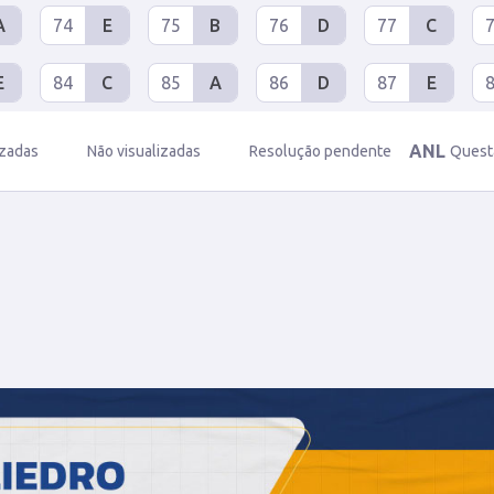
A
74
E
75
B
76
D
77
C
E
84
C
85
A
86
D
87
E
ANL
izadas
Não visualizadas
Resolução pendente
Quest