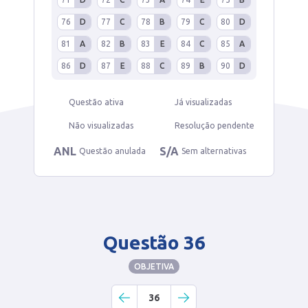
76
D
77
C
78
B
79
C
80
D
81
A
82
B
83
E
84
C
85
A
86
D
87
E
88
C
89
B
90
D
Questão ativa
Já visualizadas
Não visualizadas
Resolução pendente
ANL
S/A
Questão anulada
Sem alternativas
Questão 36
OBJETIVA
36