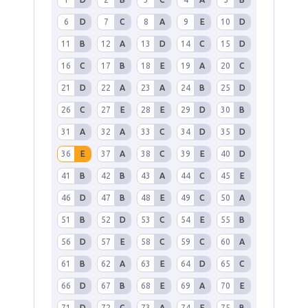
6
D
7
C
8
A
9
E
10
D
11
B
12
A
13
D
14
C
15
D
16
C
17
B
18
E
19
A
20
C
21
D
22
A
23
A
24
B
25
D
26
C
27
E
28
E
29
D
30
B
31
A
32
A
33
C
34
D
35
D
36
E
37
A
38
C
39
E
40
D
41
B
42
B
43
A
44
C
45
E
46
D
47
B
48
E
49
C
50
A
51
B
52
D
53
C
54
E
55
B
56
D
57
E
58
C
59
C
60
A
61
B
62
A
63
E
64
D
65
C
66
D
67
B
68
E
69
A
70
E
71
D
72
C
73
A
74
E
75
B