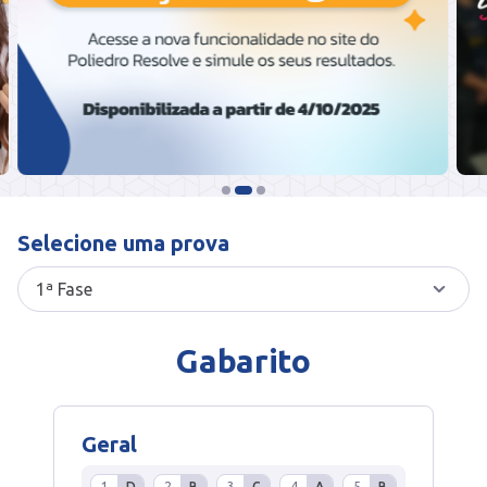
Selecione uma prova
Gabarito
Geral
1
D
2
B
3
C
4
A
5
B