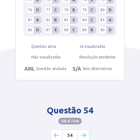
76
D
77
C
78
B
79
C
80
D
81
A
82
B
83
E
84
C
85
A
86
D
87
E
88
C
89
B
90
D
Questão ativa
Já visualizadas
Não visualizadas
Resolução pendente
ANL
S/A
Questão anulada
Sem alternativas
Questão 54
OBJETIVA
54