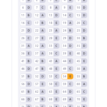
6
D
7
C
8
A
9
E
10
D
11
B
12
A
13
D
14
C
15
D
16
C
17
B
18
E
19
A
20
C
21
D
22
A
23
A
24
B
25
D
26
C
27
E
28
E
29
D
30
B
31
A
32
A
33
C
34
D
35
D
36
E
37
A
38
C
39
E
40
D
41
B
42
B
43
A
44
C
45
E
46
D
47
B
48
E
49
C
50
A
51
B
52
D
53
C
54
E
55
B
56
D
57
E
58
C
59
C
60
A
61
B
62
A
63
E
64
D
65
C
66
D
67
B
68
E
69
A
70
E
71
D
72
C
73
A
74
E
75
B