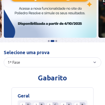
Selecione uma prova
Gabarito
Geral
1
D
2
B
3
C
4
A
5
B