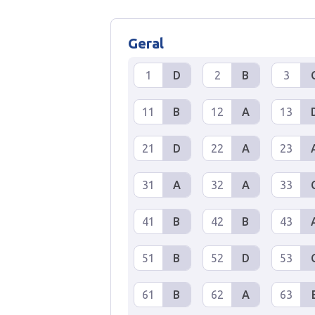
Geral
1
D
2
B
3
11
B
12
A
13
21
D
22
A
23
31
A
32
A
33
41
B
42
B
43
51
B
52
D
53
61
B
62
A
63