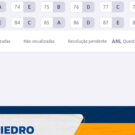
A
74
E
75
B
76
D
77
C
E
84
C
85
A
86
D
87
E
ANL
izadas
Não visualizadas
Resolução pendente
Quest