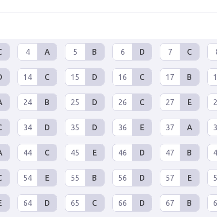
C
4
A
5
B
6
D
7
C
D
14
C
15
D
16
C
17
B
A
24
B
25
D
26
C
27
E
C
34
D
35
D
36
E
37
A
A
44
C
45
E
46
D
47
B
C
54
E
55
B
56
D
57
E
E
64
D
65
C
66
D
67
B