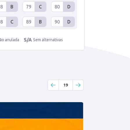
78
B
79
C
80
D
88
C
89
B
90
D
S/A
ão anulada
Sem alternativas
19