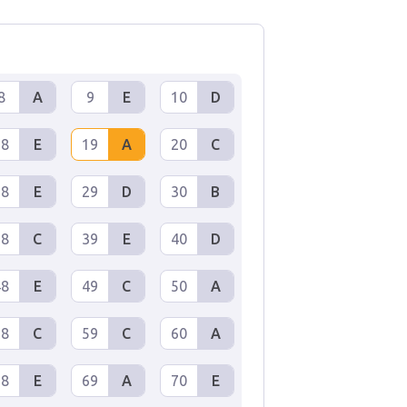
8
A
9
E
10
D
18
E
19
A
20
C
28
E
29
D
30
B
38
C
39
E
40
D
48
E
49
C
50
A
58
C
59
C
60
A
68
E
69
A
70
E