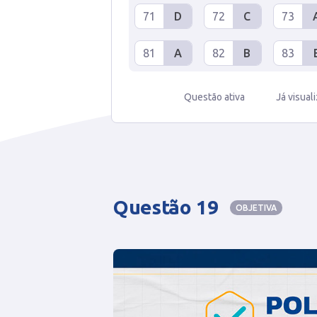
71
D
72
C
73
81
A
82
B
83
Questão ativa
Já visual
Questão 19
OBJETIVA