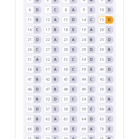
6
D
7
C
8
A
9
E
10
D
11
B
12
A
13
D
14
C
15
D
16
C
17
B
18
E
19
A
20
C
21
D
22
A
23
A
24
B
25
D
26
C
27
E
28
E
29
D
30
B
31
A
32
A
33
C
34
D
35
D
36
E
37
A
38
C
39
E
40
D
41
B
42
B
43
A
44
C
45
E
46
D
47
B
48
E
49
C
50
A
51
B
52
D
53
C
54
E
55
B
56
D
57
E
58
C
59
C
60
A
61
B
62
A
63
E
64
D
65
C
66
D
67
B
68
E
69
A
70
E
71
D
72
C
73
A
74
E
75
B