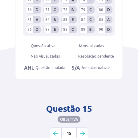
76
D
77
C
78
B
79
C
80
D
81
A
82
B
83
E
84
C
85
A
86
D
87
E
88
C
89
B
90
D
Questão ativa
Já visualizadas
Não visualizadas
Resolução pendente
ANL
S/A
Questão anulada
Sem alternativas
Questão 15
OBJETIVA
15