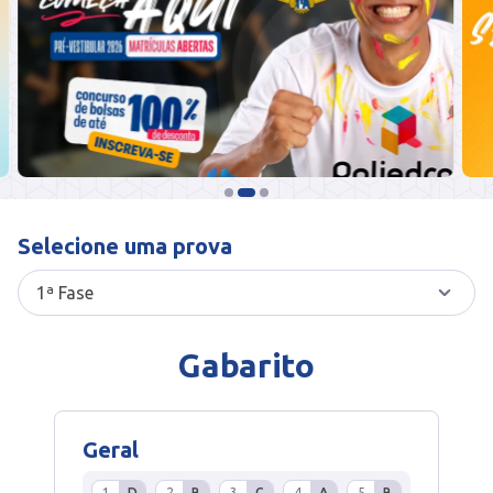
Selecione uma prova
Gabarito
Geral
1
D
2
B
3
C
4
A
5
B