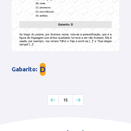
D
Gabarito
:
15