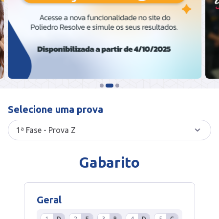
Selecione uma prova
Gabarito
Geral
1
D
2
E
3
B
4
D
5
C