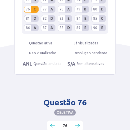
76
C
77
A
78
A
79
B
80
D
81
D
82
D
83
E
84
E
85
C
86
A
87
A
88
D
89
E
90
E
Questão ativa
Já visualizadas
Não visualizadas
Resolução pendente
ANL
S/A
Questão anulada
Sem alternativas
Questão 76
OBJETIVA
76