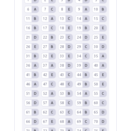
6
A
7
C
8
E
9
A
10
B
11
B
12
A
13
C
14
A
15
C
16
B
17
C
18
E
19
B
20
E
21
D
22
B
23
C
24
D
25
E
26
E
27
B
28
D
29
C
30
D
31
B
32
E
33
E
34
C
35
A
36
A
37
A
38
D
39
D
40
A
41
B
42
E
43
C
44
B
45
E
46
A
47
C
48
C
49
B
50
E
51
D
52
A
53
B
54
A
55
C
56
D
57
A
58
C
59
B
60
C
61
B
62
C
63
C
64
B
65
D
66
D
67
E
68
A
69
C
70
D
71
B
72
A
73
A
74
C
75
E