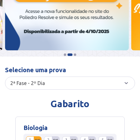
Selecione uma prova
Gabarito
Biologia
1
2
3
4
5
DIS
DIS
DIS
DIS
DIS