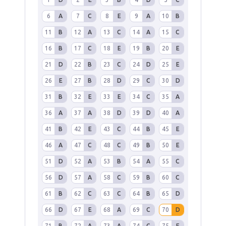
6
A
7
C
8
E
9
A
10
B
11
B
12
A
13
C
14
A
15
C
16
B
17
C
18
E
19
B
20
E
21
D
22
B
23
C
24
D
25
E
26
E
27
B
28
D
29
C
30
D
31
B
32
E
33
E
34
C
35
A
36
A
37
A
38
D
39
D
40
A
41
B
42
E
43
C
44
B
45
E
46
A
47
C
48
C
49
B
50
E
51
D
52
A
53
B
54
A
55
C
56
D
57
A
58
C
59
B
60
C
61
B
62
C
63
C
64
B
65
D
66
D
67
E
68
A
69
C
70
D
71
B
72
A
73
A
74
C
75
E