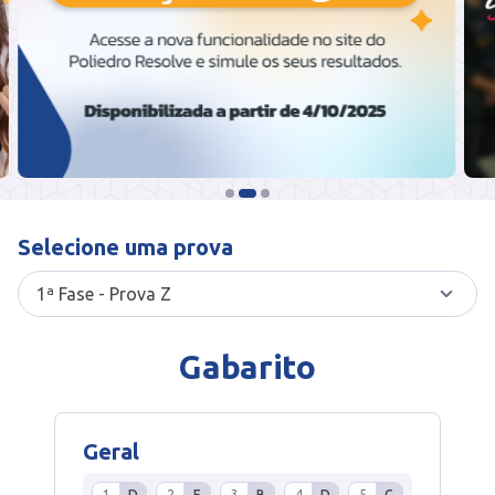
Selecione uma prova
Gabarito
Geral
1
D
2
E
3
B
4
D
5
C