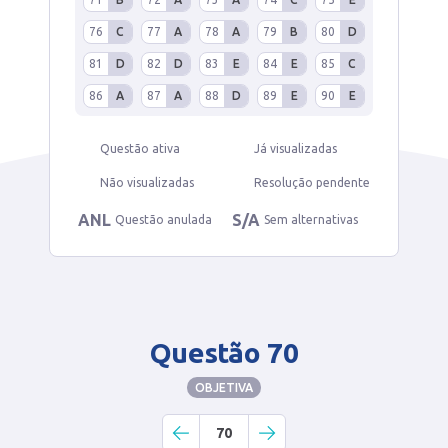
76
C
77
A
78
A
79
B
80
D
81
D
82
D
83
E
84
E
85
C
86
A
87
A
88
D
89
E
90
E
Questão ativa
Já visualizadas
Não visualizadas
Resolução pendente
ANL
S/A
Questão anulada
Sem alternativas
Questão 70
OBJETIVA
70