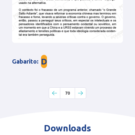
D
Gabarito
:
70
Downloads