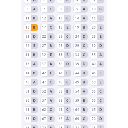
6
A
7
C
8
E
9
A
10
B
11
B
12
A
13
C
14
A
15
C
16
B
17
C
18
E
19
B
20
E
21
D
22
B
23
C
24
D
25
E
26
E
27
B
28
D
29
C
30
D
31
B
32
E
33
E
34
C
35
A
36
A
37
A
38
D
39
D
40
A
41
B
42
E
43
C
44
B
45
E
46
A
47
C
48
C
49
B
50
E
51
D
52
A
53
B
54
A
55
C
56
D
57
A
58
C
59
B
60
C
61
B
62
C
63
C
64
B
65
D
66
D
67
E
68
A
69
C
70
D
71
B
72
A
73
A
74
C
75
E