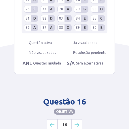
76
C
77
A
78
A
79
B
80
D
81
D
82
D
83
E
84
E
85
C
86
A
87
A
88
D
89
E
90
E
Questão ativa
Já visualizadas
Não visualizadas
Resolução pendente
ANL
S/A
Questão anulada
Sem alternativas
Questão 16
OBJETIVA
16