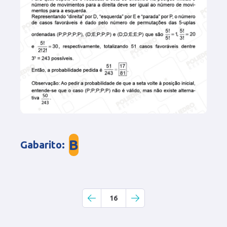
B
Gabarito
:
16