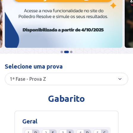
Selecione uma prova
Gabarito
Geral
1
D
2
E
3
B
4
D
5
C