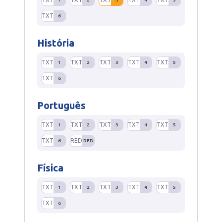
TXT
6
História
TXT
TXT
TXT
TXT
TXT
1
2
3
4
5
TXT
6
Português
TXT
TXT
TXT
TXT
TXT
1
2
3
4
5
TXT
RED
6
RED
Física
TXT
TXT
TXT
TXT
TXT
1
2
3
4
5
TXT
6