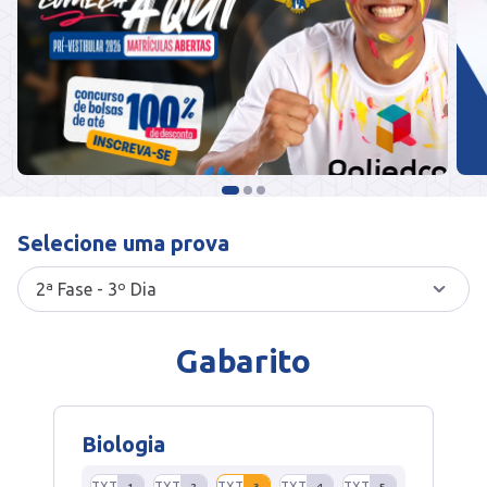
Selecione uma prova
Gabarito
Biologia
TXT
TXT
TXT
TXT
TXT
1
2
3
4
5