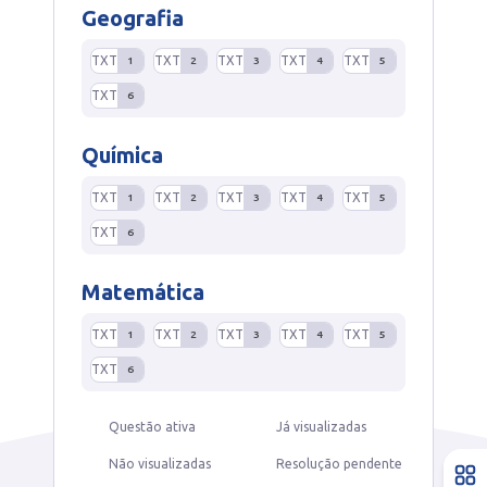
Geografia
TXT
TXT
TXT
TXT
TXT
1
2
3
4
5
TXT
6
Química
TXT
TXT
TXT
TXT
TXT
1
2
3
4
5
TXT
6
Matemática
TXT
TXT
TXT
TXT
TXT
1
2
3
4
5
TXT
6
Questão ativa
Já visualizadas
Não visualizadas
Resolução pendente