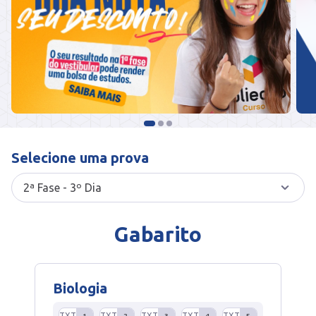
Selecione uma prova
Gabarito
Biologia
TXT
TXT
TXT
TXT
TXT
1
2
3
4
5