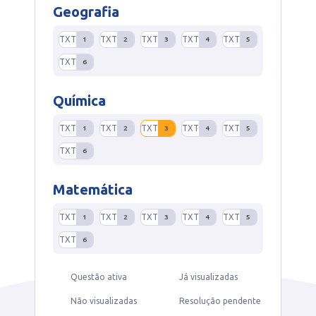
Geografia
TXT
TXT
TXT
TXT
TXT
1
2
3
4
5
TXT
6
Química
TXT
TXT
TXT
TXT
TXT
1
2
3
4
5
TXT
6
Matemática
TXT
TXT
TXT
TXT
TXT
1
2
3
4
5
TXT
6
Questão ativa
Já visualizadas
Não visualizadas
Resolução pendente