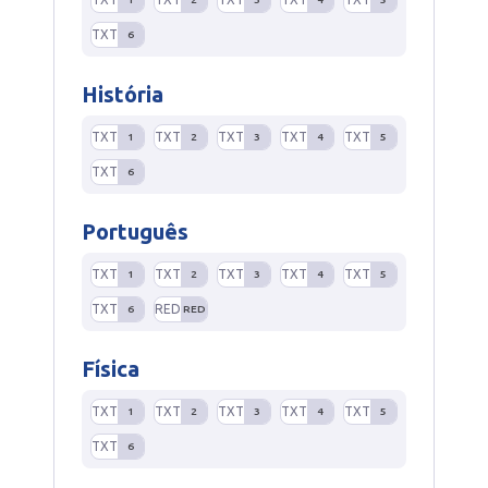
TXT
6
História
TXT
TXT
TXT
TXT
TXT
1
2
3
4
5
TXT
6
Português
TXT
TXT
TXT
TXT
TXT
1
2
3
4
5
TXT
RED
6
RED
Física
TXT
TXT
TXT
TXT
TXT
1
2
3
4
5
TXT
6