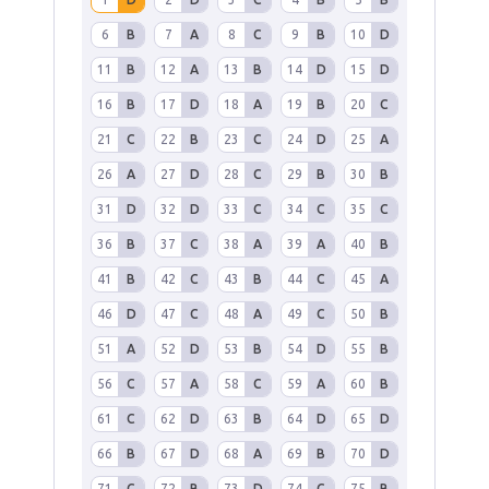
6
B
7
A
8
C
9
B
10
D
11
B
12
A
13
B
14
D
15
D
16
B
17
D
18
A
19
B
20
C
21
C
22
B
23
C
24
D
25
A
26
A
27
D
28
C
29
B
30
B
31
D
32
D
33
C
34
C
35
C
36
B
37
C
38
A
39
A
40
B
41
B
42
C
43
B
44
C
45
A
46
D
47
C
48
A
49
C
50
B
51
A
52
D
53
B
54
D
55
B
56
C
57
A
58
C
59
A
60
B
61
C
62
D
63
B
64
D
65
D
66
B
67
D
68
A
69
B
70
D
71
C
72
B
73
D
74
C
75
B