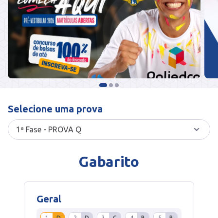
Selecione uma prova
Gabarito
Geral
1
D
2
D
3
C
4
B
5
B