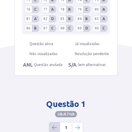
76
C
77
A
78
B
79
C
80
A
81
A
82
D
83
B
84
B
85
A
86
B
87
C
88
C
89
D
90
C
Questão ativa
Já visualizadas
Não visualizadas
Resolução pendente
ANL
S/A
Questão anulada
Sem alternativas
Questão 1
OBJETIVA
1