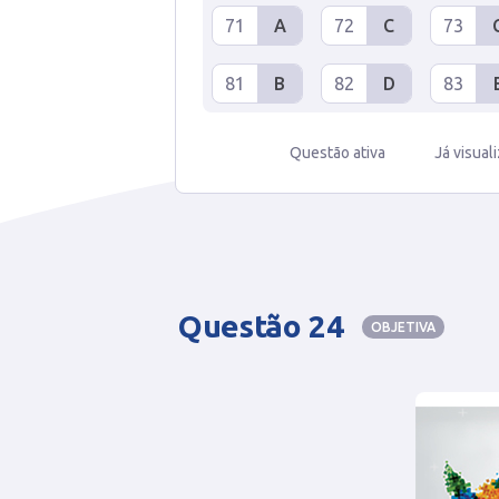
71
A
72
C
73
81
B
82
D
83
Questão ativa
Já visual
Questão 24
OBJETIVA