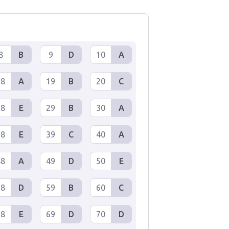
8
B
9
D
10
A
18
A
19
B
20
C
28
E
29
B
30
A
38
E
39
C
40
A
48
A
49
D
50
E
58
D
59
B
60
C
68
E
69
D
70
D