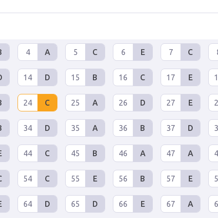
B
4
A
5
C
6
E
7
C
D
14
D
15
B
16
C
17
E
B
24
C
25
A
26
D
27
E
B
34
D
35
A
36
B
37
D
E
44
C
45
B
46
A
47
A
C
54
C
55
E
56
B
57
E
E
64
D
65
D
66
E
67
A