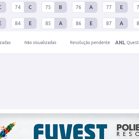
C
74
C
75
B
76
A
77
E
E
84
E
85
A
86
E
87
A
ANL
izadas
Não visualizadas
Resolução pendente
Quest