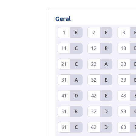
Geral
1
B
2
E
3
11
C
12
E
13
21
C
22
A
23
31
A
32
E
33
41
D
42
E
43
51
B
52
D
53
61
C
62
D
63