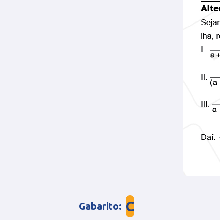
C
Gabarito
: