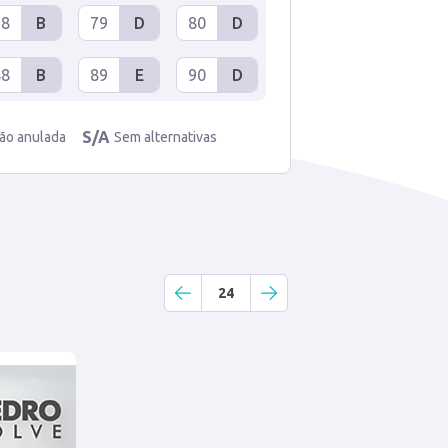
78
B
79
D
80
D
88
B
89
E
90
D
S/A
ão anulada
Sem alternativas
24