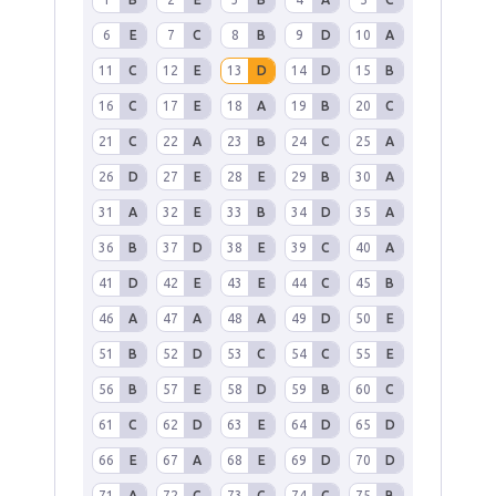
6
E
7
C
8
B
9
D
10
A
11
C
12
E
13
D
14
D
15
B
16
C
17
E
18
A
19
B
20
C
21
C
22
A
23
B
24
C
25
A
26
D
27
E
28
E
29
B
30
A
31
A
32
E
33
B
34
D
35
A
36
B
37
D
38
E
39
C
40
A
41
D
42
E
43
E
44
C
45
B
46
A
47
A
48
A
49
D
50
E
51
B
52
D
53
C
54
C
55
E
56
B
57
E
58
D
59
B
60
C
61
C
62
D
63
E
64
D
65
D
66
E
67
A
68
E
69
D
70
D
71
A
72
C
73
C
74
C
75
B