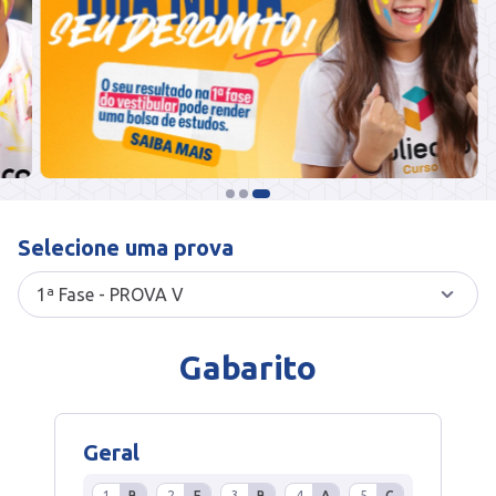
Selecione uma prova
Gabarito
Geral
1
B
2
E
3
B
4
A
5
C