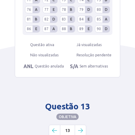
76
A
77
E
78
B
79
D
80
D
81
B
82
D
83
E
84
E
85
A
86
E
87
A
88
B
89
E
90
D
Questão ativa
Já visualizadas
Não visualizadas
Resolução pendente
ANL
S/A
Questão anulada
Sem alternativas
Questão 13
OBJETIVA
13