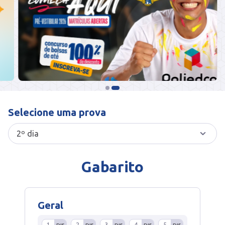
Selecione uma prova
Gabarito
Geral
1
2
3
4
5
DIS
DIS
DIS
DIS
DIS