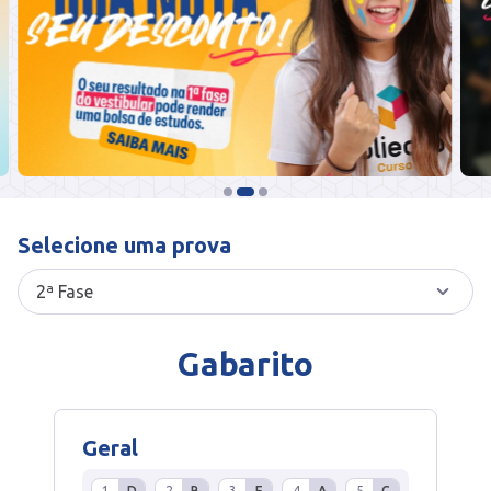
Selecione uma prova
Gabarito
Geral
1
D
2
B
3
E
4
A
5
C