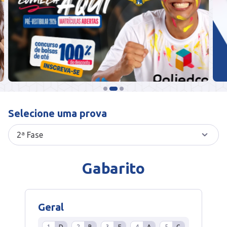
Selecione uma prova
Gabarito
Geral
1
D
2
B
3
E
4
A
5
C