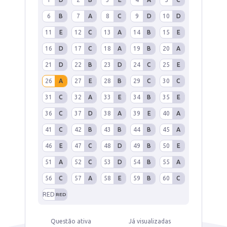
6
B
7
A
8
C
9
D
10
D
11
E
12
C
13
A
14
B
15
E
16
D
17
C
18
A
19
B
20
A
21
D
22
B
23
D
24
C
25
E
26
A
27
E
28
B
29
C
30
C
31
C
32
A
33
E
34
B
35
E
36
C
37
D
38
A
39
E
40
A
41
C
42
B
43
B
44
B
45
A
46
E
47
C
48
D
49
B
50
E
51
A
52
C
53
D
54
B
55
A
56
C
57
A
58
E
59
B
60
C
RED
RED
Questão ativa
Já visualizadas