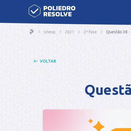
Unesp
2021
2ª Fase
Questão 38 -
VOLTAR
Questã