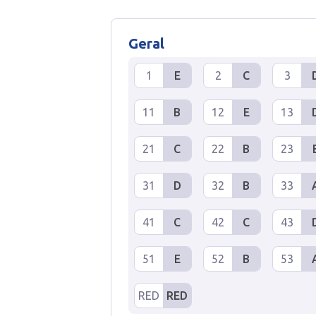
Geral
1
E
2
C
3
11
B
12
E
13
21
C
22
B
23
31
D
32
B
33
41
C
42
C
43
51
E
52
B
53
RED
RED