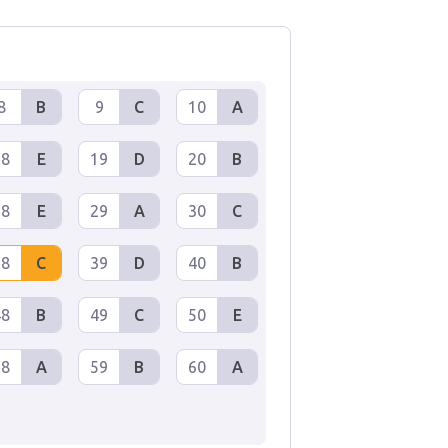
8
B
9
C
10
A
18
E
19
D
20
B
28
E
29
A
30
C
38
C
39
D
40
B
48
B
49
C
50
E
58
A
59
B
60
A