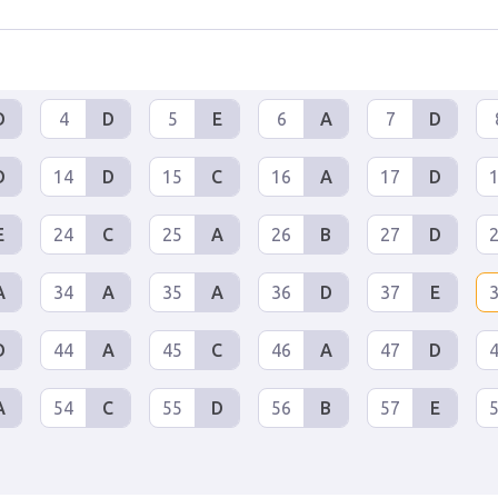
D
4
D
5
E
6
A
7
D
D
14
D
15
C
16
A
17
D
E
24
C
25
A
26
B
27
D
A
34
A
35
A
36
D
37
E
D
44
A
45
C
46
A
47
D
A
54
C
55
D
56
B
57
E