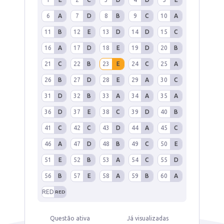
6
A
7
D
8
B
9
C
10
A
11
B
12
E
13
D
14
D
15
C
16
A
17
D
18
E
19
D
20
B
21
C
22
B
23
E
24
C
25
A
26
B
27
D
28
E
29
A
30
C
31
D
32
B
33
A
34
A
35
A
36
D
37
E
38
C
39
D
40
B
41
C
42
C
43
D
44
A
45
C
46
A
47
D
48
B
49
C
50
E
51
E
52
B
53
A
54
C
55
D
56
B
57
E
58
A
59
B
60
A
RED
RED
Questão ativa
Já visualizadas