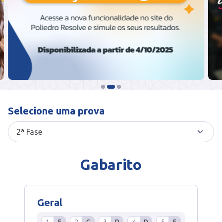
Selecione uma prova
Gabarito
Geral
1
E
2
C
3
D
4
D
5
E