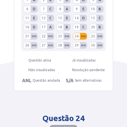
6
D
7
C
8
A
9
E
10
B
11
E
12
C
13
E
14
D
15
C
16
D
17
A
18
B
19
C
20
B
21
22
23
24
25
DIS
DIS
DIS
DIS
DIS
26
27
28
29
30
DIS
DIS
DIS
DIS
DIS
Questão ativa
Já visualizadas
Não visualizadas
Resolução pendente
ANL
S/A
Questão anulada
Sem alternativas
Questão 24