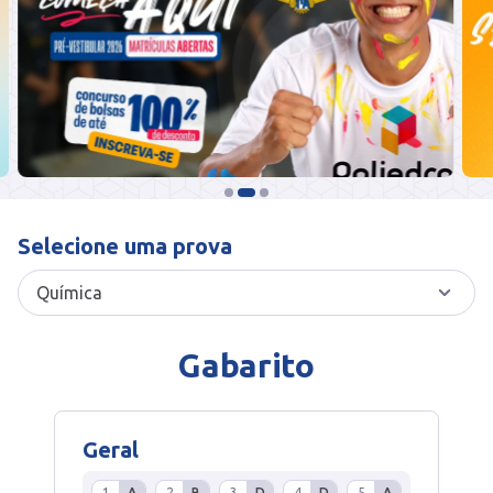
Selecione uma prova
Gabarito
Geral
1
A
2
B
3
D
4
D
5
A