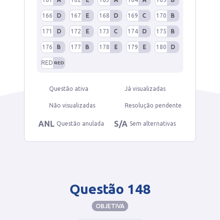
166
D
167
E
168
D
169
C
170
B
171
D
172
E
173
C
174
D
175
B
176
B
177
B
178
E
179
E
180
D
RED
RED
Questão ativa
Já visualizadas
Não visualizadas
Resolução pendente
ANL
S/A
Questão anulada
Sem alternativas
Questão 148
OBJETIVA