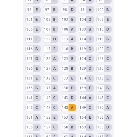
96
E
97
B
98
D
99
A
100
B
101
B
102
B
103
E
104
D
105
E
106
E
107
B
108
A
109
B
110
D
111
C
112
D
113
A
114
D
115
B
116
B
117
E
118
B
119
D
120
C
121
D
122
A
123
E
124
C
125
C
126
E
127
A
128
B
129
D
130
C
131
E
132
C
133
E
134
C
135
C
136
B
137
A
138
D
139
E
140
B
141
C
142
C
143
D
144
A
145
C
146
C
147
C
148
A
149
C
150
A
151
A
152
E
153
C
154
E
155
A
156
D
157
C
158
B
159
E
160
D
161
A
162
E
163
A
164
A
165
B