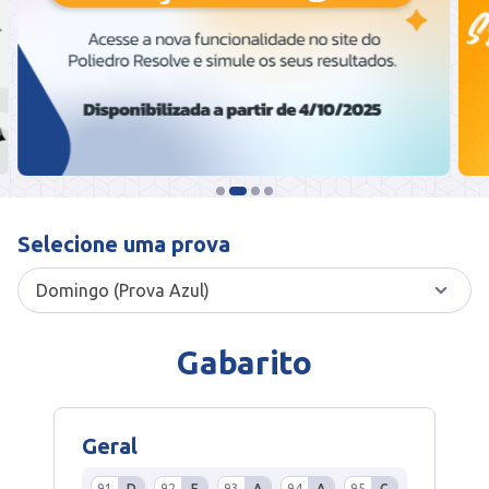
Selecione uma prova
Gabarito
Geral
91
D
92
E
93
A
94
A
95
C