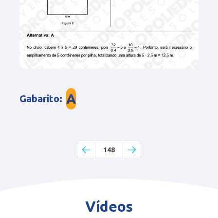
A
Gabarito
:
148
Vídeos